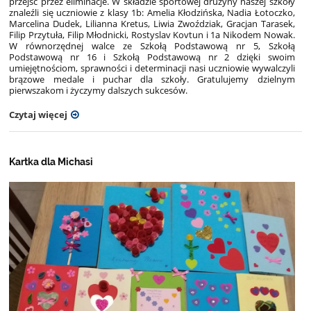
przejść przez eliminacje. W składzie sportowej drużyny naszej szkoły
znaleźli się uczniowie z klasy 1b: Amelia Kłodzińska, Nadia Łotoczko,
Marcelina Dudek, Lilianna Kretus, Liwia Zwoździak, Gracjan Tarasek,
Filip Przytuła, Filip Młodnicki, Rostyslav Kovtun i 1a Nikodem Nowak.
W równorzędnej walce ze Szkołą Podstawową nr 5, Szkołą
Podstawową nr 16 i Szkołą Podstawową nr 2 dzięki swoim
umiejętnościom, sprawności i determinacji nasi uczniowie wywalczyli
brązowe medale i puchar dla szkoły. Gratulujemy dzielnym
pierwszakom i życzymy dalszych sukcesów.
Czytaj więcej
Kartka dla Michasi