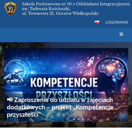
Szkoła Podstawowa nr 10 z Oddziałami Integracyjnymi
im. Tadeusza Kościuszki,
ul. Towarowa 21, Gorzów Wielkopolski
LOGOWANIE
Strona
główna
„Przyjazna szkoła" rządowy program
wyrównywania szans edukacyjnych dzieci
i młodzieży
Nasza szkoła bierze udział w rządowym programie „Przyjazna
szkoła”, który wspiera uczniów w codziennym funkcjonowaniu,
ułatwia adaptację w nowym środowisku i pomaga pokonywać
bariery językowe.