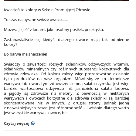
Kwiecień to kolory w Szkole Promującej Zdrowie.
To czas na pyszne świeże owoce……
Możesz je jeść z lodami, jako osobny posiłek, przekąska.
Zastanawialiście się kiedyś, dlaczego owoce mają tak odmienne
kolory?
Bo barwa ma znaczenie!
Świadczy o zawartości różnych składników odżywczych: witamin,
składników mineralnych czy roślinnych substancji korzystnych dla
zdrowia człowieka. Od koloru zależy więc prozdrowotne działanie
tych produktów na nasz organizm. Mówi się, że im ciemniejsze
warzywo lub owoc, tym zdrowsze: ciemna sałata rzymska jest więc
bardzie wartościowa odżywczo niż jasnozielona sałata lodowa,
a jagody są zdrowsze niż melony. Z pewnością w niektórych
warzywach i owocach korzystne dla zdrowia składniki są bardziej
skoncentrowane niż w innych. Z drugiej strony jednak jedną
z najważniejszych zasad jest różnorodność – i właśnie dlatego warto
jeść wszystkie warzywa i owoce, be
Czytaj więcej