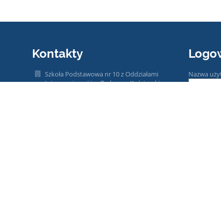
Kontakty
Logo
Szkoła Podstawowa nr 10 z Oddziałami
Nazwa uży
Integracyjnymi im. Tadeusza Kościuszki w
Gorzowie Wielkopolskim
Hasło:
sp10@edu.gorzow.pl
95 722 53 92,
667 659 279
ul. Towarowa 21
66-400 Gorzów Wielkopolski
Zapomniałe
66-400 Gorzów Wielkopolski
Poland