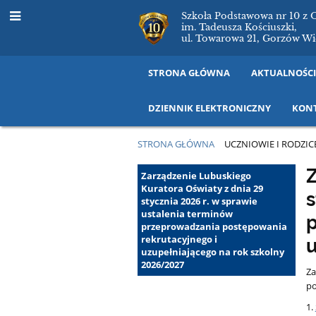
Szkoła Podstawowa nr 10 z 
im. Tadeusza Kościuszki,
ul. Towarowa 21, Gorzów Wi
STRONA GŁÓWNA
AKTUALNOŚC
DZIENNIK ELEKTRONICZNY
KON
STRONA GŁÓWNA
UCZNIOWIE I RODZIC
Rekrutacja
Z
Zarządzenie Lubuskiego
Kuratora Oświaty z dnia 29
s
do
stycznia 2026 r. w sprawie
ustalenia terminów
p
szkół
przeprowadzania postępowania
rekrutacyjnego i
u
ponadpodstawow
uzupełniającego na rok szkolny
2026/2027
Za
po
1.