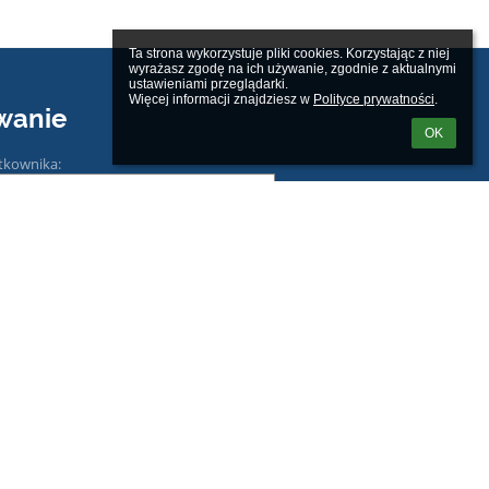
Ta strona wykorzystuje pliki cookies. Korzystając z niej 
wyrażasz zgodę na ich używanie, zgodnie z aktualnymi 
ustawieniami przeglądarki.

Więcej informacji znajdziesz w 
Polityce prywatności
.
wanie
OK
tkownika:
m loginu lub hasła