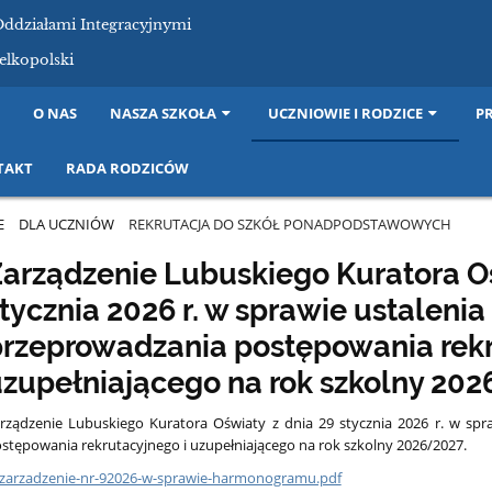
Oddziałami Integracyjnymi
elkopolski
I
O NAS
NASZA SZKOŁA
UCZNIOWIE I RODZICE
P
TAKT
RADA RODZICÓW
E
DLA UCZNIÓW
REKRUTACJA DO SZKÓŁ PONADPODSTAWOWYCH
arządzenie Lubuskiego Kuratora Oś
tycznia 2026 r. w sprawie ustaleni
rzeprowadzania postępowania rekr
zupełniającego na rok szkolny 20
ych
rządzenie Lubuskiego Kuratora Oświaty z dnia 29 stycznia 2026 r. w sp
stępowania rekrutacyjnego i uzupełniającego na rok szkolny 2026/2027.
zarzadzenie-nr-92026-w-sprawie-harmonogramu.pdf