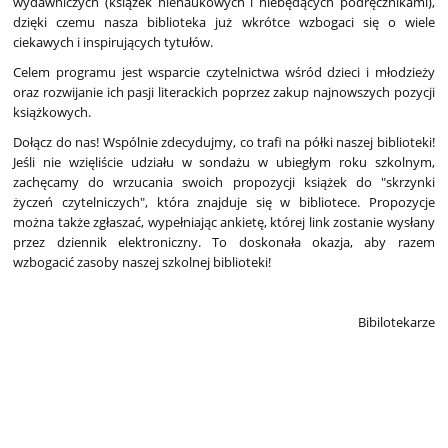
wydawniczych (książek nienaukowych i niebędących podręcznikami),
dzięki czemu nasza biblioteka już wkrótce wzbogaci się o wiele
ciekawych i inspirujących tytułów.
Celem programu jest wsparcie czytelnictwa wśród dzieci i młodzieży
oraz rozwijanie ich pasji literackich poprzez zakup najnowszych pozycji
książkowych.
Dołącz do nas! Wspólnie zdecydujmy, co trafi na półki naszej biblioteki!
Jeśli nie wzięliście udziału w sondażu w ubiegłym roku szkolnym,
zachęcamy do wrzucania swoich propozycji książek do "skrzynki
życzeń czytelniczych", która znajduje się w bibliotece. Propozycje
można także zgłaszać, wypełniając ankietę, której link zostanie wysłany
przez dziennik elektroniczny. To doskonała okazja, aby razem
wzbogacić zasoby naszej szkolnej biblioteki!
Bibilotekarze