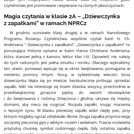
czytelnictwo jest promowane i wspierane na różnych płaszczyznach.
Magia czytania w klasie 2A – „Dziewczynka
z zapałkami” w ramach NPRCz
W grudniu uczniowie klasy drugiej a w ramach Narodowego
Programu Rozwoju Czytelnictwa, wspólnie czytali baśń H. Ch.
Andersena “ Dziewczynka z zapałkami”. „Dziewczynka z zapałkami” to
poruszająca historia opisana w baśni Hansa Christiana Andersena,
która stanowi jedną z kanonu lektur klas I-III. Opowieść nie należy
do tych radosnych, jest pełna smutku i mroku. Dlaczego wybraliśmy
ten utwór, ponieważ wpisuje się w okres świętowania, pomagania w
niesieniu pomocy innym. Nocą, w sylwestrowy wieczór, bosa
dziewczynka błąka się po mieście, bezskutecznie próbując sprzedać
zapałki. Nikt nie interesuje się losem dziecka, wszyscy przechodnie w
przedświątecznej gorączce pędzą do swoich obowiązków
i do świętowania z rodziną. Zmęczona i głodna, ukrywa się między
domami, aby nieco się rozgrzać. Rozpala zapałki, snując marzenia
o lepszym życiu. W blasku pierwszej zapałki widzi ciepły piec, przy
którym mogłaby ogrzać zdrętwiałe dłonie. Druga zapałka przynosi wizję
soczystej pieczonej gęsi z wbitym nożem i widelcem. Trzecia rozświetla
przytulną choinkę, symbol rodzinnego ciepła. Gdy ostatnia zapałka