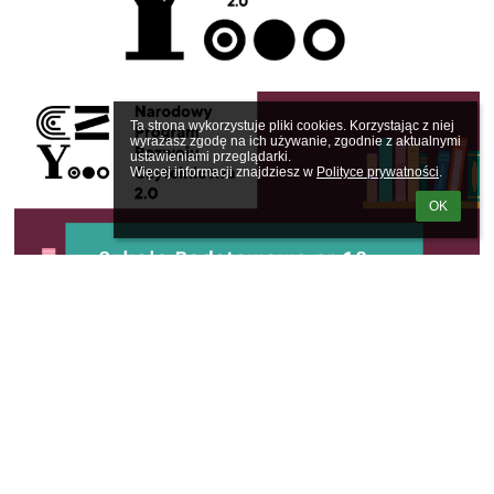
Ta strona wykorzystuje pliki cookies. Korzystając z niej 
wyrażasz zgodę na ich używanie, zgodnie z aktualnymi 
ustawieniami przeglądarki.

Więcej informacji znajdziesz w 
Polityce prywatności
.
OK