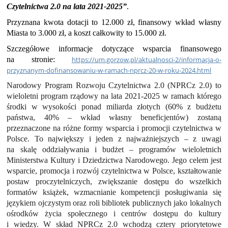
Czytelnictwa 2.0 na lata 2021-2025”
.
Przyznana kwota dotacji to 12.000 zł, finansowy wkład własny
Miasta to 3.000 zł, a koszt całkowity to 15.000 zł.
Szczegółowe informacje dotyczące wsparcia finansowego
na stronie:
https://um.gorzow.pl/aktualnosci-2/informacja-o-
przyznanym-dofinansowaniu-w-ramach-nprcz-20-w-roku-2024.html
Narodowy Program Rozwoju Czytelnictwa 2.0 (NPRCz 2.0) to
wieloletni program rządowy na lata 2021-2025 w ramach którego
środki w wysokości ponad miliarda złotych (60% z budżetu
państwa, 40% – wkład własny beneficjentów) zostaną
przeznaczone na różne formy wsparcia i promocji czytelnictwa w
Polsce. To największy i jeden z najważniejszych – z uwagi
na skalę oddziaływania i budżet – programów wieloletnich
Ministerstwa Kultury i Dziedzictwa Narodowego. Jego celem jest
wsparcie, promocja i rozwój czytelnictwa w Polsce, kształtowanie
postaw proczytelniczych, zwiększanie dostępu do wszelkich
formatów książek, wzmacnianie kompetencji posługiwania się
językiem ojczystym oraz roli bibliotek publicznych jako lokalnych
ośrodków życia społecznego i centrów dostępu do kultury
i wiedzy. W skład NPRCz 2.0 wchodzą cztery priorytetowe