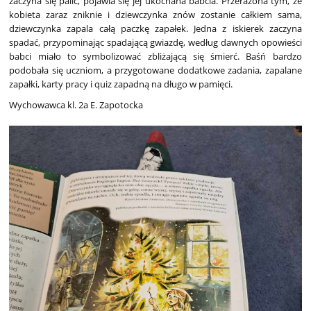
zaczyna się palić, pojawia się jej ukochana babcia. Przerażona tym, że
kobieta zaraz zniknie i dziewczynka znów zostanie całkiem sama,
dziewczynka zapala całą paczkę zapałek. Jedna z iskierek zaczyna
spadać, przypominając spadającą gwiazdę, według dawnych opowieści
babci miało to symbolizować zbliżającą się śmierć. Baśń bardzo
podobała się uczniom, a przygotowane dodatkowe zadania, zapalane
zapałki, karty pracy i quiz zapadną na długo w pamięci.
Wychowawca kl. 2a E. Zapotocka