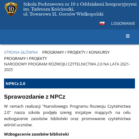
Szkoła Podstawowa nr 10 z Oddziałami Integracyjnymi
im. Tadeusza Kościuszki,
ul. Towarowa 21, Gorzów Wielkopolski
LOGOWANIE
STRONA GŁÓWNA
PROGRAMY / PROJEKTY / KONKURSY
PROGRAMY I PROJEKTY
NARODOWY PROGRAM ROZWOJU CZYTELNICTWA 2.0 NA LATA 2021-
2025
Narodowy
NPRCz 2.0
Program
Sprawozdanie z NPCz
Rozwoju
Czytelnictwa
W ramach realizacji "Narodowego Programu Rozwoju Czytelnictwa
2.0
2.0" nasza szkoła podjęła szereg inicjatyw mających na celu
wzbogacenie zasobów biblioteki oraz promowanie czytelnictwa
na
wśród uczniów.
lata
Wzbogacenie zasobów biblioteki
2021-