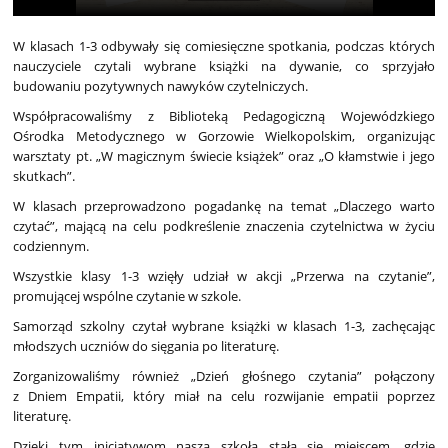
W klasach 1-3 odbywały się comiesięczne spotkania, podczas których
nauczyciele czytali wybrane książki na dywanie, co sprzyjało
budowaniu pozytywnych nawyków czytelniczych.
Współpracowaliśmy z Biblioteką Pedagogiczną Wojewódzkiego
Ośrodka Metodycznego w Gorzowie Wielkopolskim, organizując
warsztaty pt. „W magicznym świecie książek” oraz „O kłamstwie i jego
skutkach”.
W klasach przeprowadzono pogadankę na temat „Dlaczego warto
czytać”, mającą na celu podkreślenie znaczenia czytelnictwa w życiu
codziennym.
Wszystkie klasy 1-3 wzięły udział w akcji „Przerwa na czytanie”,
promującej wspólne czytanie w szkole.
Samorząd szkolny czytał wybrane książki w klasach 1-3, zachęcając
młodszych uczniów do sięgania po literaturę.
Zorganizowaliśmy również „Dzień głośnego czytania” połączony
z Dniem Empatii, który miał na celu rozwijanie empatii poprzez
literaturę.
Dzięki tym inicjatywom nasza szkoła stała się miejscem, gdzie