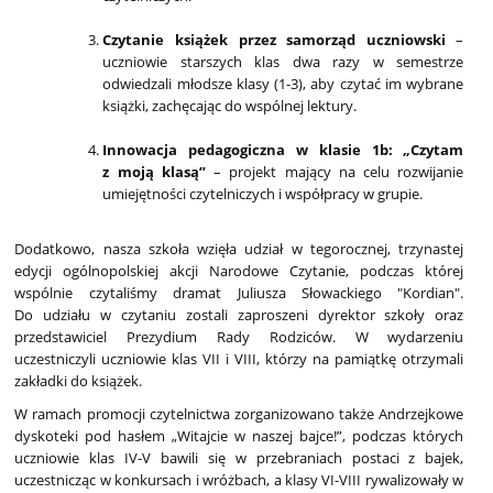
Czytanie książek przez samorząd uczniowski
–
uczniowie starszych klas dwa razy w semestrze
odwiedzali młodsze klasy (1-3), aby czytać im wybrane
książki, zachęcając do wspólnej lektury.
Innowacja pedagogiczna w klasie 1b: „Czytam
z moją klasą”
– projekt mający na celu rozwijanie
umiejętności czytelniczych i współpracy w grupie.
Dodatkowo, nasza szkoła wzięła udział w tegorocznej, trzynastej
edycji ogólnopolskiej akcji Narodowe Czytanie, podczas której
wspólnie czytaliśmy dramat Juliusza Słowackiego "Kordian".
Do udziału w czytaniu zostali zaproszeni dyrektor szkoły oraz
przedstawiciel Prezydium Rady Rodziców. W wydarzeniu
uczestniczyli uczniowie klas VII i VIII, którzy na pamiątkę otrzymali
zakładki do książek.
W ramach promocji czytelnictwa zorganizowano także Andrzejkowe
dyskoteki pod hasłem „Witajcie w naszej bajce!”, podczas których
uczniowie klas IV-V bawili się w przebraniach postaci z bajek,
uczestnicząc w konkursach i wróżbach, a klasy VI-VIII rywalizowały w