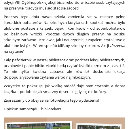
edycji VIII Ogólnopolskiej akcji bicia rekordu w liczbie osób czytających
na przerwie, tradycji musiało stać się zadość!
Podczas tego dnia nasza szkoła zamieniła się w miejsce pełne
literackich bohaterów. Na szkolnych korytarzach spotkać można było
ulubione postacie z książek, bajek i komiksów – od superbohaterów
po baśniowe wróżki. Podczas dwóch długich przerw na boisku
szkolnym zarówno uczniowie, jak i nauczyciele, z zapałem czytali swoje
ulubione książki. W ten sposób biliśmy szkolny rekord w Akcji „Przerwa
na czytanie”!
Cały październik w naszej bibliotece oraz podczas lekcji bibliotecznych,
uczniowie i panie bibliotekarki będą czytać książki uczniom z klas 1-3.
To nie tylko świetna zabawa, ale również doskonała okazja
do popularyzowania czytania wśród najmłodszych.
Wszystko to pokazuje, jak wielką radość daje nam czytanie, a dobra
książka – podobnie jak smaczny deser – nigdy się nie kończy.
Zapraszamy do obejrzenia fotorelacji z tego wydarzenia!
Opiekun samorządu i bibliotekarz