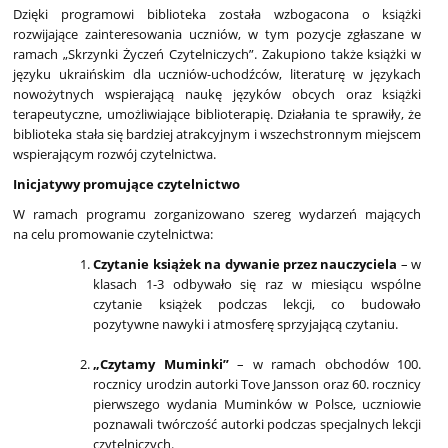
2025
Dzięki programowi biblioteka została wzbogacona o książki
rozwijające zainteresowania uczniów, w tym pozycje zgłaszane w
ramach „Skrzynki Życzeń Czytelniczych”. Zakupiono także książki w
języku ukraińskim dla uczniów-uchodźców, literaturę w językach
nowożytnych wspierającą naukę języków obcych oraz książki
terapeutyczne, umożliwiające biblioterapię. Działania te sprawiły, że
biblioteka stała się bardziej atrakcyjnym i wszechstronnym miejscem
wspierającym rozwój czytelnictwa.
Inicjatywy promujące czytelnictwo
W ramach programu zorganizowano szereg wydarzeń mających
na celu promowanie czytelnictwa:
Czytanie książek na dywanie przez nauczyciela
– w
klasach 1-3 odbywało się raz w miesiącu wspólne
czytanie książek podczas lekcji, co budowało
pozytywne nawyki i atmosferę sprzyjającą czytaniu.
„Czytamy Muminki”
– w ramach obchodów 100.
rocznicy urodzin autorki Tove Jansson oraz 60. rocznicy
pierwszego wydania Muminków w Polsce, uczniowie
poznawali twórczość autorki podczas specjalnych lekcji
czytelniczych.