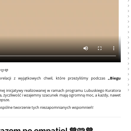
🩷💜
orelacji z wyjątkowych chwil, które przeżyliśmy podczas
„Biegu
knej inicjatywy realizowanej w ramach programu Lubuskiego Kuratora
a, życzliwość i wzajemny szacunek mają ogromną moc, a każdy, nawet
epsze.
a wspólne tworzenie tych niezapomnianych wspomnień!
razem po empatię! 💚🩷💜