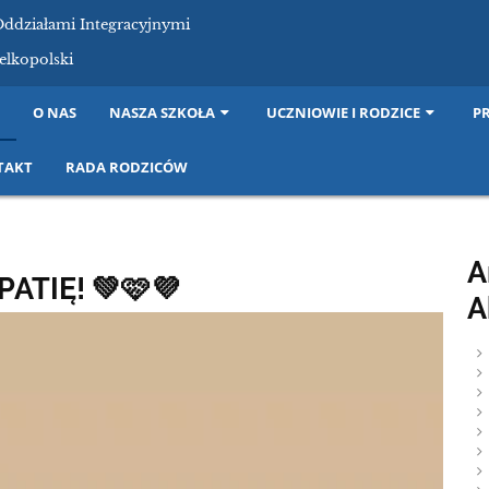
Oddziałami Integracyjnymi
elkopolski
I
O NAS
NASZA SZKOŁA
UCZNIOWIE I RODZICE
P
TAKT
RADA RODZICÓW
A
PATIĘ! 💚🩷💜
A