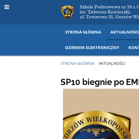
Szkoła Podstawowa nr 10 z 
im. Tadeusza Kościuszki,
ul. Towarowa 21, Gorzów Wi
STRONA GŁÓWNA
AKTUALNOŚC
DZIENNIK ELEKTRONICZNY
KON
STRONA GŁÓWNA
AKTUALNOŚCI
Aktualności
SP10 biegnie po EM