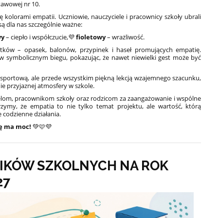
tawowej nr 10.
ę kolorami empatii. Uczniowie, nauczyciele i pracownicy szkoły ubrali
są dla nas szczególnie ważne:
wy
– ciepło i współczucie,
💜
fioletowy
– wrażliwość.
tków – opasek, balonów, przypinek i haseł promujących empatię.
 w symbolicznym biegu, pokazując, że nawet niewielki gest może być
 sportową, ale przede wszystkim piękną lekcją wzajemnego szacunku,
ie przyjaznej atmosfery w szkole.
lom, pracownikom szkoły oraz rodzicom za zaangażowanie i wspólne
zymy, że empatia to nie tylko temat projektu, ale wartość, którą
codzienne działania.
ę ma moc!
💚🩷💜
IKÓW SZKOLNYCH NA ROK
27