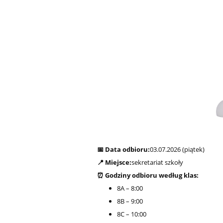
📅 Data odbioru:
03.07.2026 (piątek)
📍 Miejsce:
sekretariat szkoły
⏰ Godziny odbioru według klas:
8A – 8:00
8B – 9:00
8C – 10:00