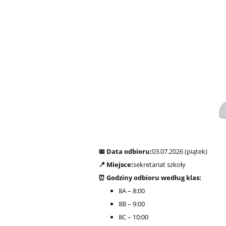
📅 Data odbioru:
03.07.2026 (piątek)
📍 Miejsce:
sekretariat szkoły
⏰ Godziny odbioru według klas:
8A – 8:00
8B – 9:00
8C – 10:00