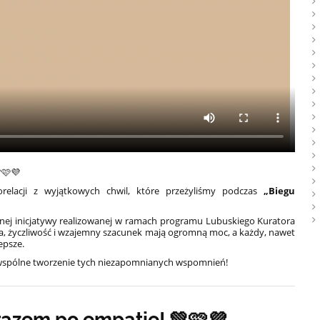
🩷💜
orelacji z wyjątkowych chwil, które przeżyliśmy podczas
„Biegu
knej inicjatywy realizowanej w ramach programu Lubuskiego Kuratora
a, życzliwość i wzajemny szacunek mają ogromną moc, a każdy, nawet
epsze.
a wspólne tworzenie tych niezapomnianych wspomnień!
razem po empatię! 💚🩷💜