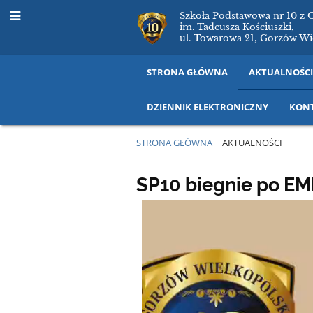
Szkoła Podstawowa nr 10 z 
im. Tadeusza Kościuszki,
ul. Towarowa 21, Gorzów Wi
STRONA GŁÓWNA
AKTUALNOŚC
DZIENNIK ELEKTRONICZNY
KON
STRONA GŁÓWNA
AKTUALNOŚCI
Aktualności
SP10 biegnie po EM