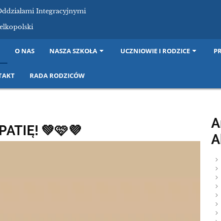
Oddziałami Integracyjnymi
elkopolski
I
O NAS
NASZA SZKOŁA
UCZNIOWIE I RODZICE
P
TAKT
RADA RODZICÓW
A
PATIĘ! 💚🩷💜
A