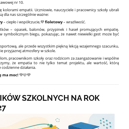
tawowej nr 10.
ę kolorami empatii. Uczniowie, nauczyciele i pracownicy szkoły ubrali
są dla nas szczególnie ważne:
wy
– ciepło i współczucie,
💜
fioletowy
– wrażliwość.
tków – opasek, balonów, przypinek i haseł promujących empatię.
 w symbolicznym biegu, pokazując, że nawet niewielki gest może być
 sportową, ale przede wszystkim piękną lekcją wzajemnego szacunku,
ie przyjaznej atmosfery w szkole.
lom, pracownikom szkoły oraz rodzicom za zaangażowanie i wspólne
zymy, że empatia to nie tylko temat projektu, ale wartość, którą
codzienne działania.
ę ma moc!
💚🩷💜
IKÓW SZKOLNYCH NA ROK
27