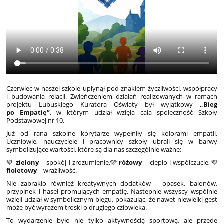
Czerwiec w naszej szkole upłynął pod znakiem życzliwości, współpracy
i budowania relacji. Zwieńczeniem działań realizowanych w ramach
projektu Lubuskiego Kuratora Oświaty był wyjątkowy
„Bieg
po Empatię”
, w którym udział wzięła cała społeczność Szkoły
Podstawowej nr 10.
Już od rana szkolne korytarze wypełniły się kolorami empatii.
Uczniowie, nauczyciele i pracownicy szkoły ubrali się w barwy
symbolizujące wartości, które są dla nas szczególnie ważne:
💚
zielony
– spokój i zrozumienie,
🩷
różowy
– ciepło i współczucie,
💜
fioletowy
– wrażliwość.
Nie zabrakło również kreatywnych dodatków – opasek, balonów,
przypinek i haseł promujących empatię. Następnie wszyscy wspólnie
wzięli udział w symbolicznym biegu, pokazując, że nawet niewielki gest
może być wyrazem troski o drugiego człowieka.
To wydarzenie było nie tylko aktywnością sportową, ale przede