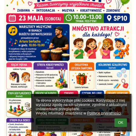
Ta strona wykorzystuje pliki cookies. Korzystając z niej 
wyrażasz zgodę na ich używanie, zgodnie z aktualnymi 
ustawieniami przeglądarki.

Więcej informacji znajdziesz w 
Polityce prywatności
.
OK