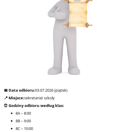
📅 Data odbioru:
03.07.2026 (piątek)
📍 Miejsce:
sekretariat szkoły
⏰ Godziny odbioru według klas:
8A – 8:00
8B – 9:00
8C – 10:00