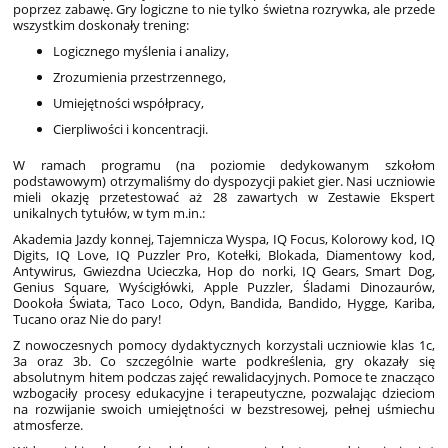
poprzez zabawę. Gry logiczne to nie tylko świetna rozrywka, ale przede
wszystkim doskonały trening:
Logicznego myślenia i analizy,
Zrozumienia przestrzennego,
Umiejętności współpracy,
Cierpliwości i koncentracji.
W ramach programu (na poziomie dedykowanym szkołom
podstawowym) otrzymaliśmy do dyspozycji pakiet gier. Nasi uczniowie
mieli okazję przetestować aż 28 zawartych w Zestawie Ekspert
unikalnych tytułów, w tym m.in.:
Akademia Jazdy konnej, Tajemnicza Wyspa, IQ Focus, Kolorowy kod, IQ
Digits, IQ Love, IQ Puzzler Pro, Kotełki, Blokada, Diamentowy kod,
Antywirus, Gwiezdna Ucieczka, Hop do norki, IQ Gears, Smart Dog,
Genius Square, Wyścigłówki, Apple Puzzler, Śladami Dinozaurów,
Dookoła Świata, Taco Loco, Odyn, Bandida, Bandido, Hygge, Kariba,
Tucano oraz Nie do pary!
Z nowoczesnych pomocy dydaktycznych korzystali uczniowie klas 1c,
3a oraz 3b. Co szczególnie warte podkreślenia, gry okazały się
absolutnym hitem podczas zajęć rewalidacyjnych. Pomoce te znacząco
wzbogaciły procesy edukacyjne i terapeutyczne, pozwalając dzieciom
na rozwijanie swoich umiejętności w bezstresowej, pełnej uśmiechu
atmosferze.