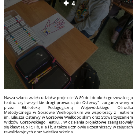
4
Nasza szkoła wzięła udział w projekcie W 80 dni dookoła gorzowskiego
teatru, czyli wszystkie drogi prowadzą do Osterwy” zorganizowanym
przez Bibliotekę Pedagogiczną Wojewódzkiego Ośrodka
Metodycznego w Gorzowie Wielkopolskim we współpracy z Teatrem
im. Juliusza Osterwy w Gorzowie Wielkopolskim oraz Stowarzyszeniem
Widzów Gorzowskiego Teatru. . W działania projektowe zaangażowały
się klasy: Ia,b i c, IIb, IIIa i b, a także uczniowie uczestniczący w zajęciach
rewalidacyjnych oraz świetlica szkolna.