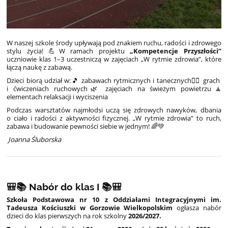
W naszej szkole środy upływają pod znakiem ruchu, radości i zdrowego
stylu życia! 💪W ramach projektu
„Kompetencje Przyszłości”
uczniowie klas 1–3 uczestniczą w zajęciach „W rytmie zdrowia”, które
łączą naukę z zabawą.
Dzieci biorą udział w:🎵 zabawach rytmicznych i tanecznych🏃‍♂️ grach
i ćwiczeniach ruchowych🌿 zajęciach na świeżym powietrzu🧘
elementach relaksacji i wyciszenia
Podczas warsztatów najmłodsi uczą się zdrowych nawyków, dbania
o ciało i radości z aktywności fizycznej. „W rytmie zdrowia” to ruch,
zabawa i budowanie pewności siebie w jednym! 🌈💚
Joanna Śluborska
🎒📚 Nabór do klas I 📚🎒
Szkoła Podstawowa nr 10 z Oddziałami Integracyjnymi
im.
Tadeusza Kościuszki w Gorzowie Wielkopolskim
ogłasza nabór
dzieci do klas pierwszych
na rok szkolny
2026/2027.