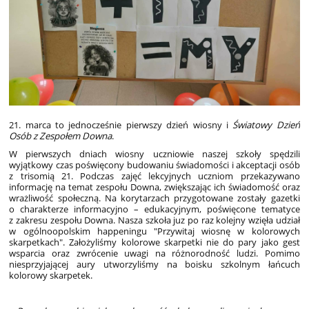
21. marca to jednocześnie pierwszy dzień wiosny i
Światowy Dzień
Osób z Zespołem Downa
.
W pierwszych dniach wiosny uczniowie naszej szkoły spędzili
wyjątkowy czas poświęcony budowaniu świadomości i akceptacji osób
z trisomią 21. Podczas zajęć lekcyjnych uczniom przekazywano
informację na temat zespołu Downa, zwiększając ich świadomość oraz
wrażliwość społeczną. Na korytarzach przygotowane zostały gazetki
o charakterze informacyjno – edukacyjnym, poświęcone tematyce
z zakresu zespołu Downa. Nasza szkoła juz po raz kolejny wzięła udział
w ogólnoopolskim happeningu "Przywitaj wiosnę w kolorowych
skarpetkach". Założyliśmy kolorowe skarpetki nie do pary jako gest
wsparcia oraz zwrócenie uwagi na różnorodność ludzi. Pomimo
niesprzyjającej aury utworzyliśmy na boisku szkolnym łańcuch
kolorowy skarpetek.