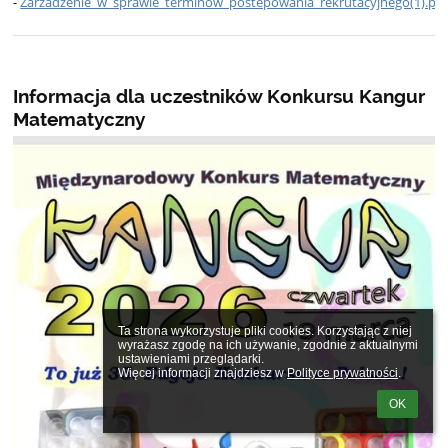
-
Zarzadzenie_w_sprawie_terminow_postepowania_rekrutacyjnego(1).pd
Informacja dla uczestników Konkursu Kangur
Matematyczny
Ta strona wykorzystuje pliki cookies. Korzystając z niej 
wyrażasz zgodę na ich używanie, zgodnie z aktualnymi 
ustawieniami przeglądarki.

Więcej informacji znajdziesz w 
Polityce prywatności
.
OK