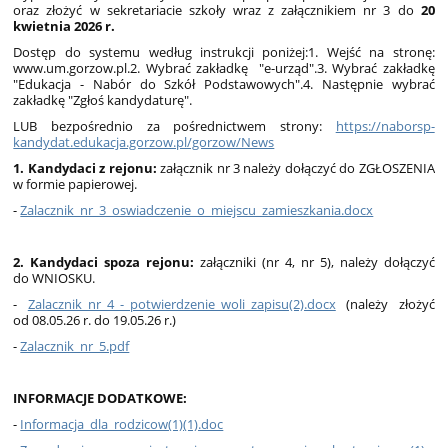
oraz złożyć w sekretariacie szkoły wraz z
załącznikiem nr 3
do
20
kwietnia 2026 r.
Dostęp do systemu według instrukcji poniżej:1. Wejść na stronę:
www.um.gorzow.pl.2. Wybrać zakładkę "e-urząd".3. Wybrać zakładkę
"Edukacja - Nabór do Szkół Podstawowych".4. Następnie wybrać
zakładkę "Zgłoś kandydaturę".
LUB bezpośrednio za pośrednictwem strony:
https://naborsp-
kandydat.edukacja.gorzow.pl/gorzow/News
1. Kandydaci z rejonu:
załącznik nr 3
należy dołączyć do ZGŁOSZENIA
w formie papierowej.
-
Zalacznik_nr_3_oswiadczenie_o_miejscu_zamieszkania.docx
2. Kandydaci spoza rejonu:
załączniki (nr 4, nr 5),
należy dołączyć
do WNIOSKU.
-
Zalacznik_nr_4_-_potwierdzenie_woli_zapisu(2).docx
(należy złożyć
od 08.05.26 r. do 19.05.26 r.)
-
Zalacznik_nr_5.pdf
INFORMACJE DODATKOWE:
-
Informacja_dla_rodzicow(1)(1).doc