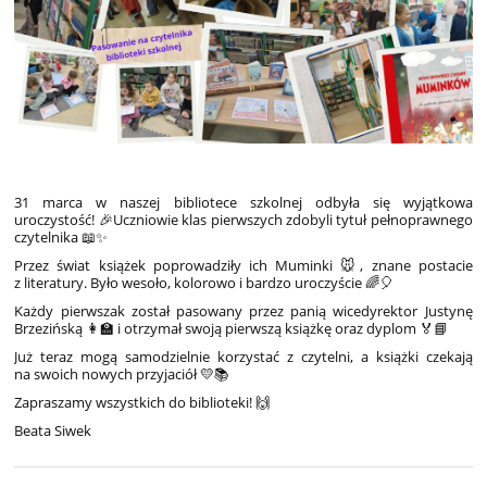
31 marca w naszej bibliotece szkolnej odbyła się wyjątkowa
uroczystość! 🎉Uczniowie klas pierwszych zdobyli tytuł pełnoprawnego
czytelnika 📖✨
Przez świat książek poprowadziły ich Muminki 🐭, znane postacie
z literatury. Było wesoło, kolorowo i bardzo uroczyście 🌈🎈
Każdy pierwszak został pasowany przez panią wicedyrektor Justynę
Brzezińską 👩‍🏫 i otrzymał swoją pierwszą książkę oraz dyplom 🏅📘
Już teraz mogą samodzielnie korzystać z czytelni, a książki czekają
na swoich nowych przyjaciół 💛📚
Zapraszamy wszystkich do biblioteki! 🙌
Beata Siwek