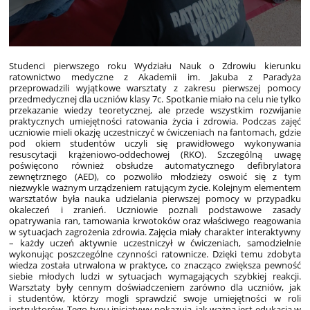
Studenci pierwszego roku Wydziału Nauk o Zdrowiu kierunku
ratownictwo medyczne z Akademii im. Jakuba z Paradyża
przeprowadzili wyjątkowe warsztaty z zakresu pierwszej pomocy
przedmedycznej dla uczniów klasy 7c. Spotkanie miało na celu nie tylko
przekazanie wiedzy teoretycznej, ale przede wszystkim rozwijanie
praktycznych umiejętności ratowania życia i zdrowia. Podczas zajęć
uczniowie mieli okazję uczestniczyć w ćwiczeniach na fantomach, gdzie
pod okiem studentów uczyli się prawidłowego wykonywania
resuscytacji krążeniowo-oddechowej (RKO). Szczególną uwagę
poświęcono również obsłudze automatycznego defibrylatora
zewnętrznego (AED), co pozwoliło młodzieży oswoić się z tym
niezwykle ważnym urządzeniem ratującym życie. Kolejnym elementem
warsztatów była nauka udzielania pierwszej pomocy w przypadku
okaleczeń i zranień. Uczniowie poznali podstawowe zasady
opatrywania ran, tamowania krwotoków oraz właściwego reagowania
w sytuacjach zagrożenia zdrowia. Zajęcia miały charakter interaktywny
– każdy uczeń aktywnie uczestniczył w ćwiczeniach, samodzielnie
wykonując poszczególne czynności ratownicze. Dzięki temu zdobyta
wiedza została utrwalona w praktyce, co znacząco zwiększa pewność
siebie młodych ludzi w sytuacjach wymagających szybkiej reakcji.
Warsztaty były cennym doświadczeniem zarówno dla uczniów, jak
i studentów, którzy mogli sprawdzić swoje umiejętności w roli
instruktorów. Tego typu inicjatywy pokazują, jak ważna jest edukacja w