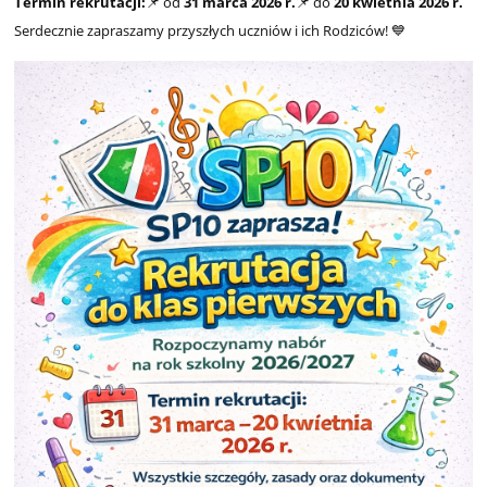
Termin rekrutacji:
📌 od
31 marca 2026 r.
📌 do
20 kwietnia 2026 r.
Serdecznie zapraszamy przyszłych uczniów i ich Rodziców! 💙